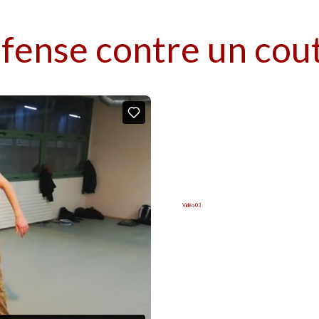
éfense contre un cout
Vidéo 03