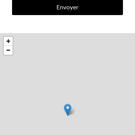
Envoyer
+
−