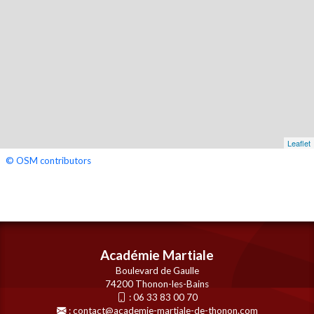
Leaflet
© OSM contributors
Académie Martiale
Boulevard de Gaulle
74200 Thonon-les-Bains
:
06 33 83 00 70
:
contact@academie-martiale-de-thonon.com